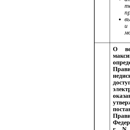
т
п
в
и
м
О ве
макс
опред
Прав
недис
досту
элек
ока
утве
поста
Прав
Федер
г. N