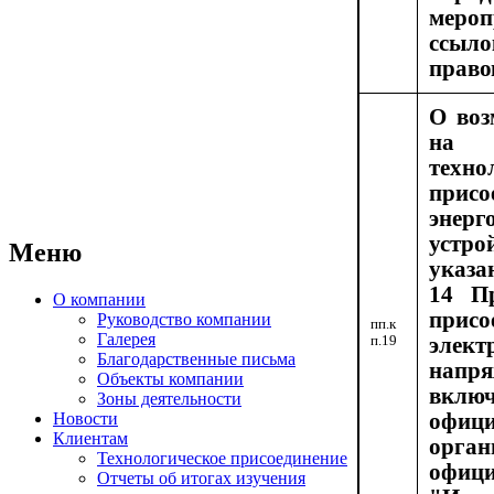
меро
ссыл
право
О воз
на 
техно
присо
энер
устр
Меню
указа
14 Пр
О компании
при
Руководство компании
пп.к
Галерея
п.19
элект
Благодарственные письма
нап
Объекты компании
вклю
Зоны деятельности
Новости
офици
Клиентам
орга
Технологическое присоединение
офиц
Отчеты об итогах изучения