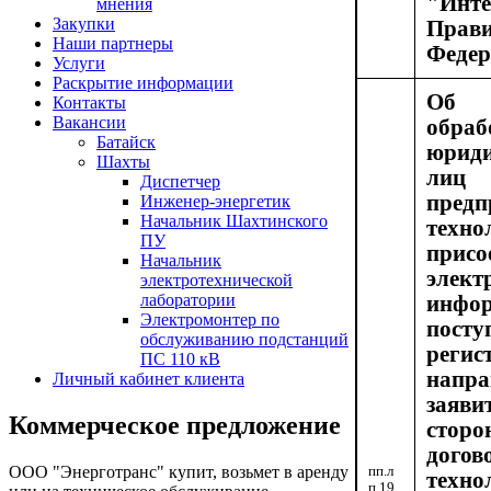
"Инт
мнения
Закупки
Прав
Наши партнеры
Федер
Услуги
Раскрытие информации
Об 
Контакты
Вакансии
обр
Батайск
юрид
Шахты
лиц
Диспетчер
пре
Инженер-энергетик
Начальник Шахтинского
техно
ПУ
пр
Начальник
элект
электротехнической
лаборатории
инф
Электромонтер по
пост
обслуживанию подстанций
реги
ПС 110 кВ
нап
Личный кабинет клиента
заяви
Коммерческое предложение
сторо
дого
ООО "Энерготранс" купит, возьмет в аренду
пп.л
техно
п.19