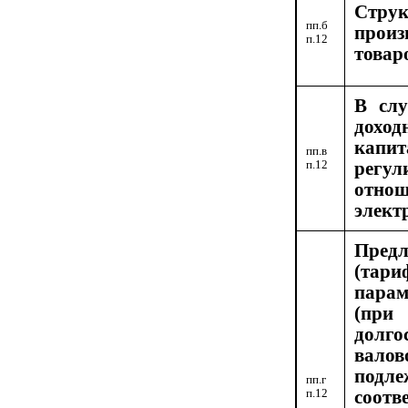
Струк
пп.б
прои
п.12
товаро
В слу
доход
капит
пп.в
п.12
регу
отнош
элект
Пред
(тар
пара
(при
долг
вал
подле
пп.г
п.12
соот