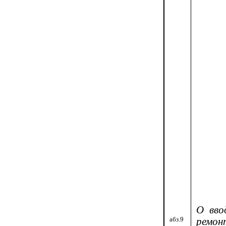
О вво
абз.9
ремо