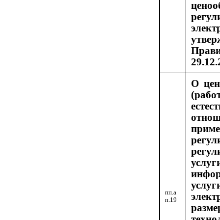
цено
регул
элект
утвер
Пра
29.12.
О цен
(рабо
есте
отн
приме
регу
регул
усл
инфо
усл
пп.а
элек
п.19
раз
техно