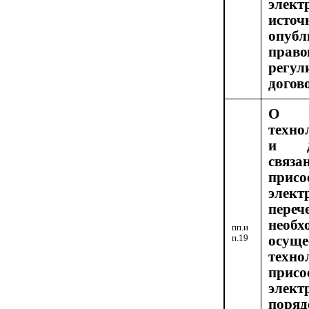
элек
исто
опубл
пр
регул
догов
О п
техно
и др
связа
при
элект
пере
не
пп.и
п.19
осуще
техно
пр
элек
поря