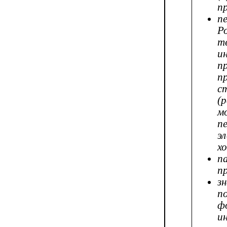
п
п
Р
т
и
п
п
с
(
м
п
э
х
п
п
з
п
ф
и