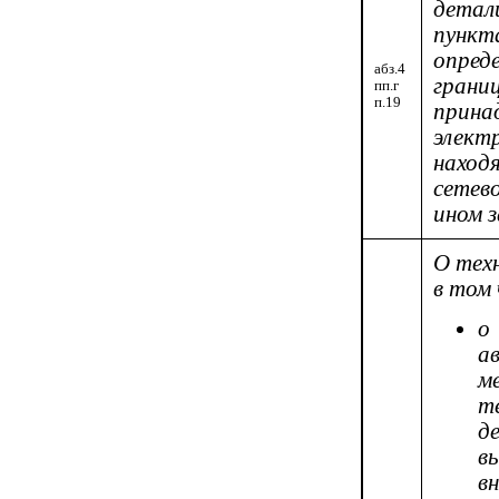
детал
пункт
опред
абз.4
гра
пп.г
п.19
прина
элект
наход
сетев
ином 
О тех
в том 
о
а
м
т
д
в
в