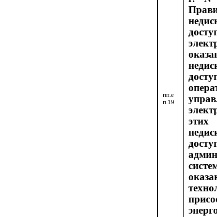
Прав
недис
досту
элек
оказа
недис
дос
опера
пп.е
уп
п.19
элект
эти
недис
дос
адми
сист
оказа
техно
присо
энер