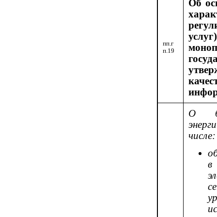
Об ос
харак
регул
услуг
пп.г
моноп
п.19
госу
утве
кач
инфо
О ба
энер
числе:
о
в
э
с
у
и