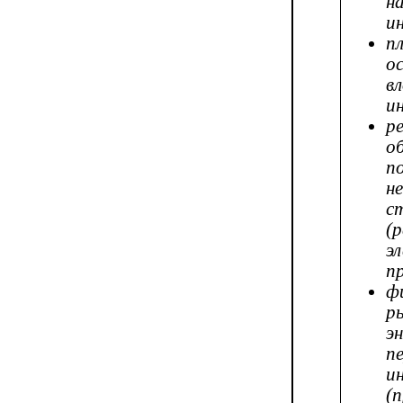
н
и
п
о
и
р
о
п
н
с
(
э
п
ф
р
э
п
и
(