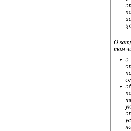
о
п
и
ц
О зат
том ч
о
о
п
с
о
п
т
у
о
у
н