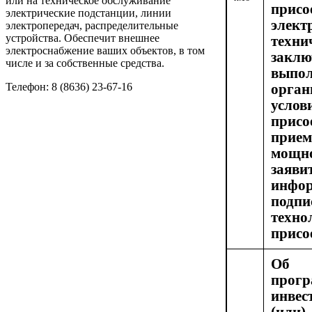
или на техническое обслуживание
пр
электрические подстанции, линии
элек
электропередач, распределительные
устройства. Обеспечит внешнее
техни
электроснабжение ваших объектов, в том
заклю
числе и за собственные средства.
вып
Телефон: 8 (8636) 23-67-16
орга
усло
присо
прием
мощ
зая
инфор
подп
техно
присо
Об 
про
инвес