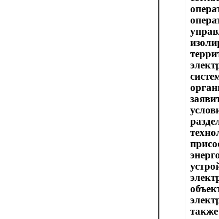
опер
опера
управ
изоли
терри
элект
систе
орга
заяв
усло
раз
техно
присо
энер
устр
элек
объе
элек
та