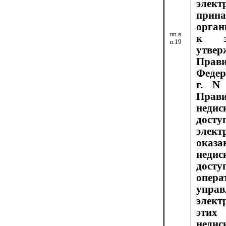
элект
прин
орган
пп.в
к эл
п.19
утвер
Прав
Федер
г. N
Прав
недис
досту
элек
оказа
недис
дос
опера
уп
элект
эти
недис