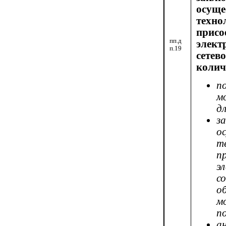
осуще
техно
пр
пп.д
элек
п.19
сетев
колич
п
м
д
з
о
т
п
э
с
о
м
п
а