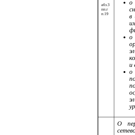
о
абз.3
с
пп.г
п.19
в
и
ф
о
о
э
к
и
о
п
п
о
э
у
О пер
сете