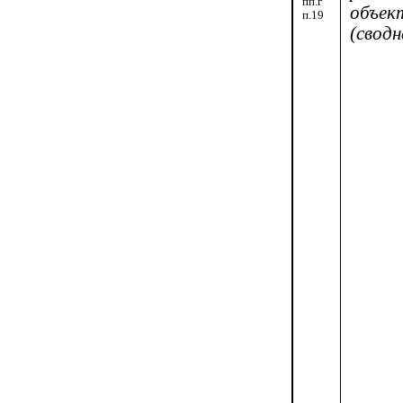
пп.г
объек
п.19
(свод