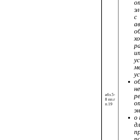
о
э
с
а
о
х
р
и
у
м
у
н
р
абз.5-
8 пп.г
о
п.19
эн
о
д
п
п