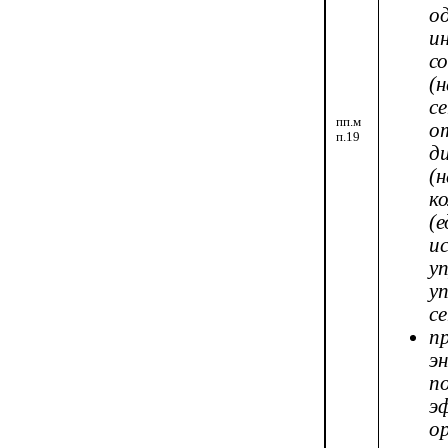
о
и
с
(
с
пп.м
о
п.19
д
(
к
(
и
у
у
с
э
п
э
о