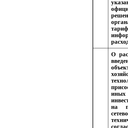
ука
офици
реше
орга
тар
инфор
расхо
О рас
введ
объе
хоз
техно
присо
ины
инве
на п
сет
техн
согл