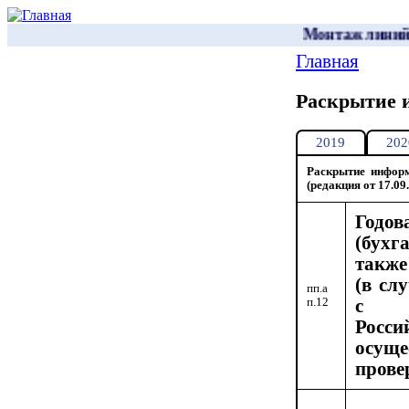
Перейти к основному содержанию
Монтаж линий электро
Главная
Вы здесь
Раскрытие 
2019
202
Раскрытие информ
(редакция от 17.09.
Год
(бухг
также
(в сл
пп.а
п.12
с з
Рос
осуще
прове