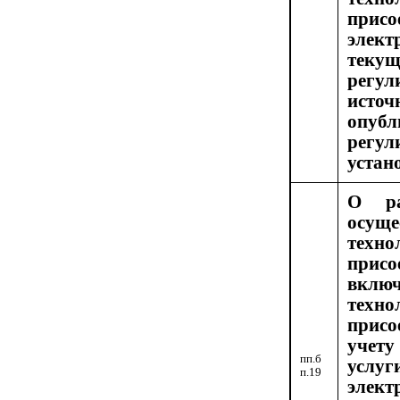
пр
элек
те
регул
исто
опуб
регу
устан
О ра
осуще
техно
при
вклю
техно
присо
учету
пп.б
усл
п.19
элек