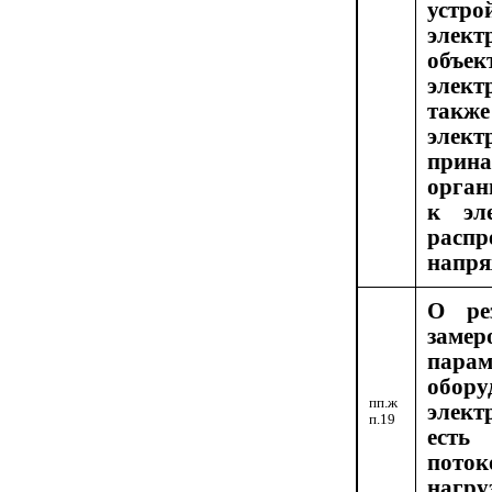
устр
элек
объе
элек
та
элект
прин
орган
к эл
расп
напря
О ре
заме
пара
обор
пп.ж
элект
п.19
ес
поток
наг