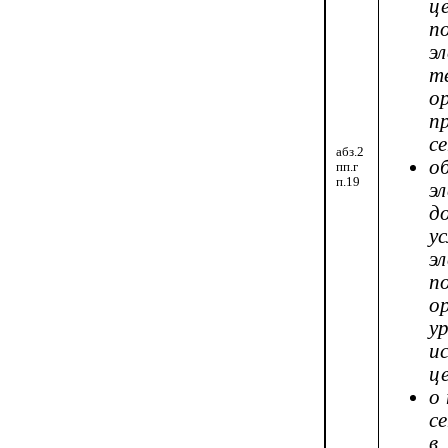
ц
п
э
т
о
п
с
абз.2
о
пп.г
п.19
э
д
у
э
п
о
у
и
ц
о
с
в