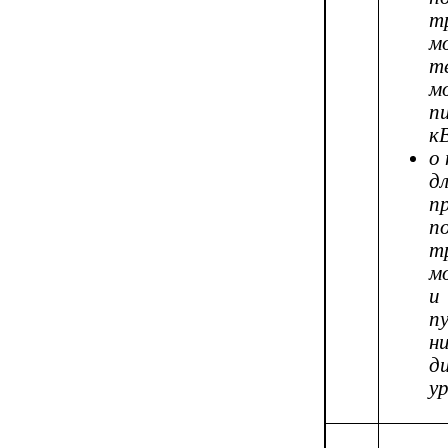
т
м
т
м
п
к
о
д
п
п
т
м
и
п
д
у