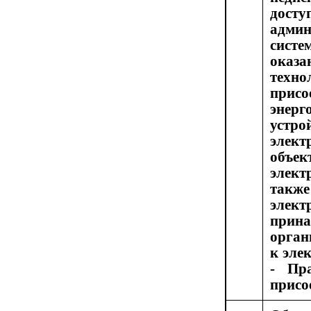
дос
адми
сист
оказа
техно
присо
энер
устр
элек
объе
элек
та
элект
прин
орган
к эле
- Пра
присо