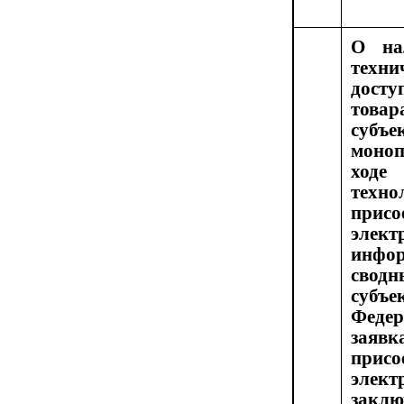
О на
техн
дост
товар
субъ
моноп
ходе
техно
пр
элект
инфо
свод
суб
Фед
заявк
пр
элек
закл