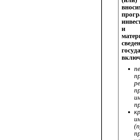
(или
внос
прог
инвес
и о
матер
свед
госу
включ
п
п
р
п
и
п
к
и
(
п