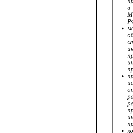
п
в
М
Р
м
о
с
и
п
и
п
п
и
о
р
р
п
и
п
к