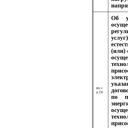
напря
Об у
осущ
регул
усл
есте
(или)
осуще
техно
пр
элек
указ
пп.з
догов
п.19
по п
энерг
осуще
техно
пр