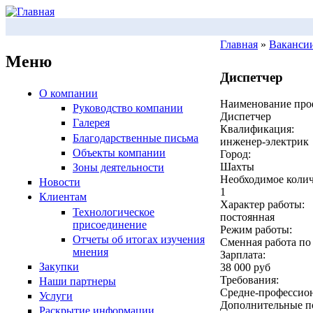
Перейти к основному содержанию
Главная
»
Ваканси
Меню
Вы здесь
Диспетчер
О компании
Наименование про
Руководство компании
Диспетчер
Галерея
Квалификация:
Благодарственные письма
инженер-электрик
Объекты компании
Город:
Шахты
Зоны деятельности
Необходимое колич
Новости
1
Клиентам
Характер работы:
Технологическое
постоянная
присоединение
Режим работы:
Отчеты об итогах изучения
Сменная работа по 
мнения
Зарплата:
Закупки
38 000 руб
Требования:
Наши партнеры
Средне-профессион.
Услуги
Дополнительные п
Раскрытие информации