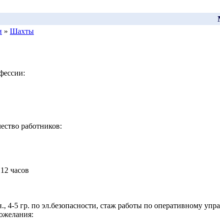
Мо
и
»
Шахты
фессии:
ество работников:
12 часов
, 4-5 гр. по эл.безопасности, стаж работы по оперативному упр
ожелания: